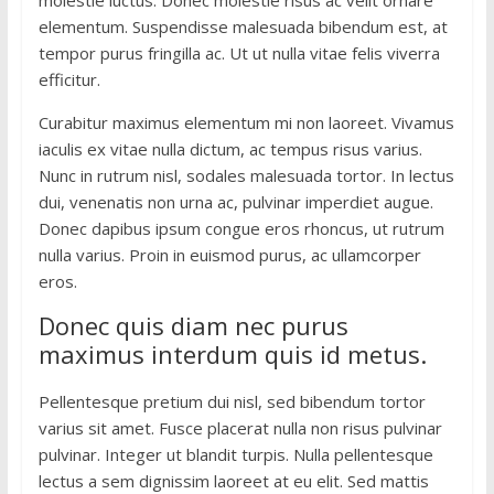
molestie luctus. Donec molestie risus ac velit ornare
elementum. Suspendisse malesuada bibendum est, at
tempor purus fringilla ac. Ut ut nulla vitae felis viverra
efficitur.
Curabitur maximus elementum mi non laoreet. Vivamus
iaculis ex vitae nulla dictum, ac tempus risus varius.
Nunc in rutrum nisl, sodales malesuada tortor. In lectus
dui, venenatis non urna ac, pulvinar imperdiet augue.
Donec dapibus ipsum congue eros rhoncus, ut rutrum
nulla varius. Proin in euismod purus, ac ullamcorper
eros.
Donec quis diam nec purus
maximus interdum quis id metus.
Pellentesque pretium dui nisl, sed bibendum tortor
varius sit amet. Fusce placerat nulla non risus pulvinar
pulvinar. Integer ut blandit turpis. Nulla pellentesque
lectus a sem dignissim laoreet at eu elit. Sed mattis