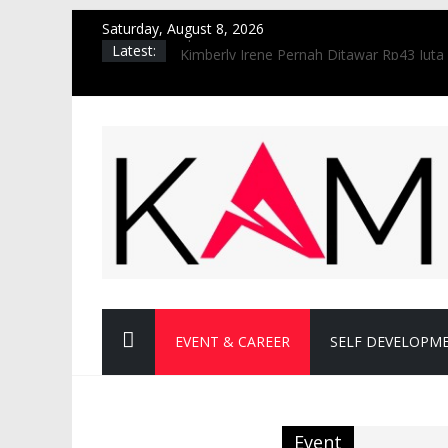
Saturday, August 8, 2026
Episode Terbaru ‘Vincenzo’ Mencatat Ra
Latest:
Kimberly Irene Pernah Ditawar Rp43 Juta 
10 Potret Nyentrik Jane SIZZY dengan R
Pernah Jadi Bintang Iklan di Thailand, In
Presiden Jokowi Jadi Saksi Nikah Atta & 
EVENT & CAREER
SELF DEVELOPM
Event