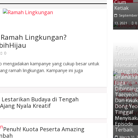
Cium
Ketiak
September
13, 2021
0
s Ramah Lingkungan?
bihHijau
Episode
Terbaru
0
‘Vincenzo’
ndo mengadakan kampanye yang cukup besar untuk
Mencatat
Pernah Ja
ang ramah lingkungan. Kampanye ini juga
Rating 10
Bintang I
Drama Ya
di Thailan
Juga
8 Potret
Dibintang
Hessel St
Taecyeon
 Lestarikan Budaya di Tengah
Pemain ‘
Dan Kwa
jang Nyala Kreatif
NYATA’
Dong Yeon
Indosiar
Tinggal
Menyisak
April 4, 202
Episode
Penuh! Kuota Peserta Amazing
Terbaik.
ambah
March 31, 