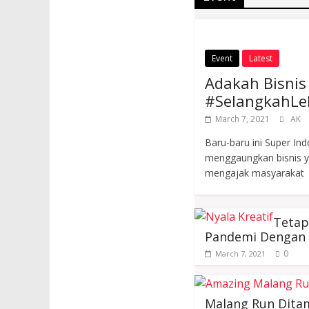
Event
Latest
Adakah Bisni
#SelangkahLe
March 7, 2021
AK
Baru-baru ini Super I
menggaungkan bisnis y
mengajak masyarakat
Tetap
Pandemi Dengan A
0
March 7, 2021
Malang Run Dit