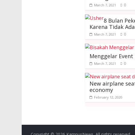
0
March 7, 2021
8 Bulan Pek
Karena Tidak Ada
0
March 7, 2021
Menggelar Event
0
March 7, 2021
New airplane seat
economy
February 12, 2020
Copyright © 2026
KampusNews
. All rights reserved.