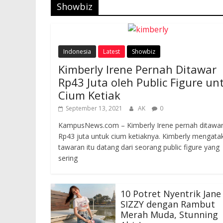
Showbiz
Indonesia
Latest
Showbiz
Kimberly Irene Pernah Ditawar
Rp43 Juta oleh Public Figure un
Cium Ketiak
September 13, 2021
AK
0
KampusNews.com – Kimberly Irene pernah ditawa
Rp43 juta untuk cium ketiaknya. Kimberly mengata
tawaran itu datang dari seorang public figure yang
sering
10 Potret Nyentrik Jane
SIZZY dengan Rambut