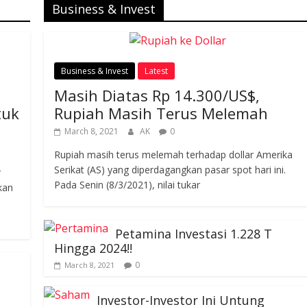
Business & Invest
Business & Invest
Latest
Masih Diatas Rp 14.300/US$,
tuk
Rupiah Masih Terus Melemah
March 8, 2021
AK
0
Rupiah masih terus melemah terhadap dollar Amerika
Serikat (AS) yang diperdagangkan pasar spot hari ini.
r
Pada Senin (8/3/2021), nilai tukar
kan
Petamina Investasi 1.228 T
Hingga 2024!!
0
March 8, 2021