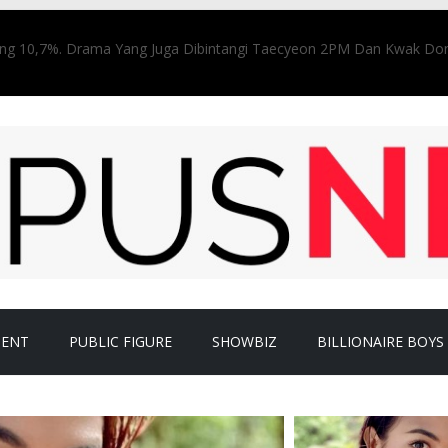
ting 10,7%. Drama Yang Juga Dibintangi Taecyeon 2PM Dan Kwak Dong
oleh Public Figure untuk Cium Ketiak
ambut Merah Muda, Stunning Abis!
i 8 Potret Hessel Steven Pemain ‘KISAH NYATA’ Indosiar
Aurel. Atta Tak Bisa Tahan Tangis Lalu Minta Maaf.
MENT
PUBLIC FIGURE
SHOWBIZ
BILLIONAIRE BOYS