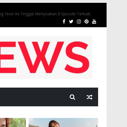
 Yeon Ini Tinggal Menyisakan 8 Episode Terbaik.