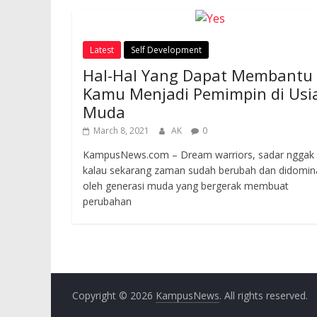
Self Development
Latest
Self Development
Hal-Hal Yang Dapat Membantu
Kamu Menjadi Pemimpin di Usi
Muda
March 8, 2021
AK
0
KampusNews.com – Dream warriors, sadar nggak
kalau sekarang zaman sudah berubah dan didomin
oleh generasi muda yang bergerak membuat
perubahan
Copyright © 2026
KampusNews
. All rights reserved.