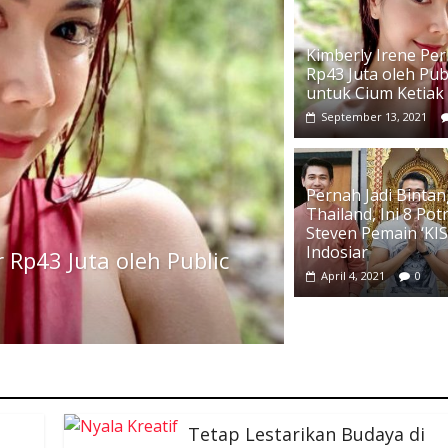
Kimberly Irene Pe
Rp43 Juta oleh Pub
untuk Cium Ketiak
September 13, 2021
Pernah Jadi Bintang
Thailand, Ini 8 Pot
Steven Pemain ‘KI
Indosiar
iland
April 4, 2021
0
trik Jane SIZZY dengan Rambut Merah
 Abis!
0