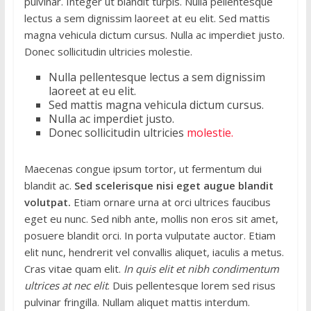
pulvinar. Integer ut blandit turpis. Nulla pellentesque
lectus a sem dignissim laoreet at eu elit. Sed mattis
magna vehicula dictum cursus. Nulla ac imperdiet justo.
Donec sollicitudin ultricies molestie.
Nulla pellentesque lectus a sem dignissim
laoreet at eu elit.
Sed mattis magna vehicula dictum cursus.
Nulla ac imperdiet justo.
Donec sollicitudin ultricies
molestie.
Maecenas congue ipsum tortor, ut fermentum dui
blandit ac.
Sed scelerisque nisi eget augue blandit
volutpat.
Etiam ornare urna at orci ultrices faucibus
eget eu nunc. Sed nibh ante, mollis non eros sit amet,
posuere blandit orci. In porta vulputate auctor. Etiam
elit nunc, hendrerit vel convallis aliquet, iaculis a metus.
Cras vitae quam elit.
In quis elit et nibh condimentum
ultrices at nec elit
. Duis pellentesque lorem sed risus
pulvinar fringilla. Nullam aliquet mattis interdum.