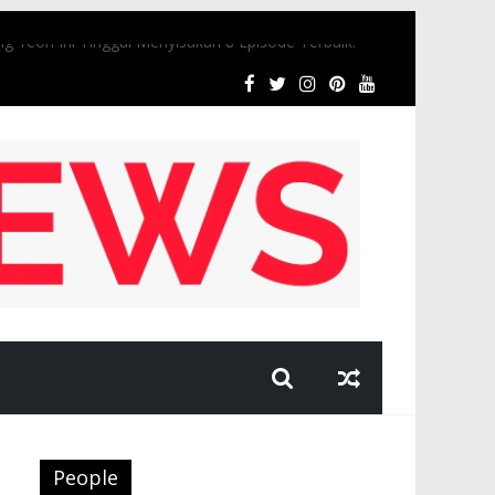
 Yeon Ini Tinggal Menyisakan 8 Episode Terbaik.
People