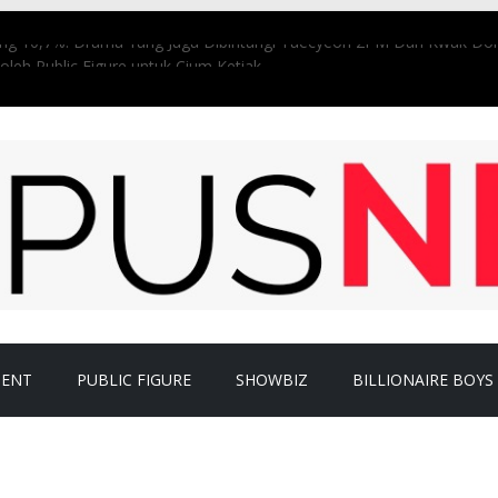
ting 10,7%. Drama Yang Juga Dibintangi Taecyeon 2PM Dan Kwak Dong
oleh Public Figure untuk Cium Ketiak
ambut Merah Muda, Stunning Abis!
i 8 Potret Hessel Steven Pemain ‘KISAH NYATA’ Indosiar
Aurel. Atta Tak Bisa Tahan Tangis Lalu Minta Maaf.
MENT
PUBLIC FIGURE
SHOWBIZ
BILLIONAIRE BOYS