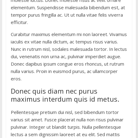
molestie luctus. Donec molestie risus ac velit ornare
elementum. Suspendisse malesuada bibendum est, at
tempor purus fringilla ac. Ut ut nulla vitae felis viverra
efficitur.
Curabitur maximus elementum mi non laoreet. Vivamus
iaculis ex vitae nulla dictum, ac tempus risus varius.
Nunc in rutrum nisl, sodales malesuada tortor. In lectus
dui, venenatis non urna ac, pulvinar imperdiet augue.
Donec dapibus ipsum congue eros rhoncus, ut rutrum
nulla varius. Proin in euismod purus, ac ullamcorper
eros.
Donec quis diam nec purus
maximus interdum quis id metus.
Pellentesque pretium dui nisl, sed bibendum tortor
varius sit amet. Fusce placerat nulla non risus pulvinar
pulvinar. Integer ut blandit turpis. Nulla pellentesque
lectus a sem dignissim laoreet at eu elit. Sed mattis