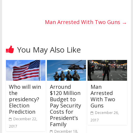
Man Arrested With Two Guns
→
You May Also Like
Who will win
Arround
Man
the
$120 Million
Arrested
presidency?
Budget to
With Two
Election
Pay Security
Guns
Prediction
Costs for
December 26,
President’s
December 22,
2017
Family
2017
December 18,