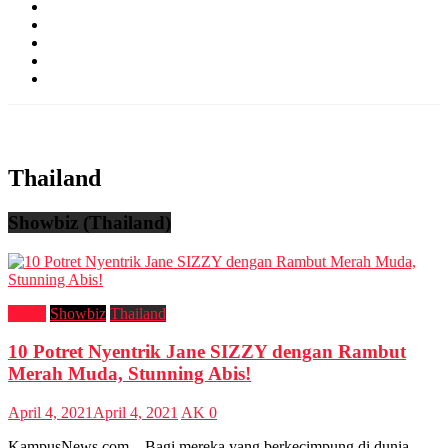
Event & Career
Self Development
Kampus
Public Figure
News
Showbiz
Billionaire Boys
Thailand
Showbiz (Thailand)
Latest
Showbiz
Thailand
10 Potret Nyentrik Jane SIZZY dengan Rambut
Merah Muda, Stunning Abis!
April 4, 2021
April 4, 2021
AK
0
KampusNews.com – Bagi mereka yang berkecimpung di dunia