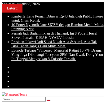
Skip
Saturday, August 8, 2026
to
Latest:
content
Kimberly Irene Pernah Ditawar Rp43 Juta oleh Public Figure
untuk Cium Ketiak
10 Potret Nyentrik Jane SIZZY dengan Rambut Merah Muda,
Stunning Abis!
Pernah Jadi Bintang Iklan di Thailand, Ini 8 Potret Hessel
Steven Pemain ‘KISAH NYATA’ Indosiar
Presiden Jokowi Jadi Saksi Nikah Atta & Aurel. Atta Tak
Bisa Tahan Tangis Lalu Minta Maaf.
Episode Terbaru ‘Vincenzo’ Mencatat Rating 10,7%. Drama
Yang Juga Dibintangi Taecyeon 2PM Dan Kwak Dong Yeon
Ini Tinggal Menyisakan 8 Episode Terbaik.
KampusNews