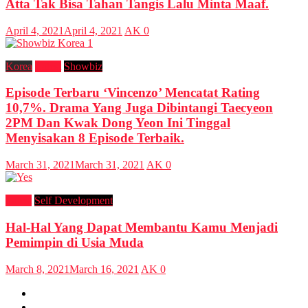
Atta Tak Bisa Tahan Tangis Lalu Minta Maaf.
April 4, 2021
April 4, 2021
AK
0
Korea
Latest
Showbiz
Episode Terbaru ‘Vincenzo’ Mencatat Rating
10,7%. Drama Yang Juga Dibintangi Taecyeon
2PM Dan Kwak Dong Yeon Ini Tinggal
Menyisakan 8 Episode Terbaik.
March 31, 2021
March 31, 2021
AK
0
Latest
Self Development
Hal-Hal Yang Dapat Membantu Kamu Menjadi
Pemimpin di Usia Muda
March 8, 2021
March 16, 2021
AK
0